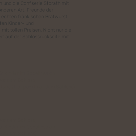
 und die Confiserie Storath mit
onderen Art. Freunde der
r echten fränkischen Bratwurst.
ten Kinder- und
it tollen Preisen. Nicht nur die
it auf der Schlossrückseite mit
ür Kinder im Gobelinsalon
vor dem Schloss)
itung (Treffpunkt vor dem Schloss)
vor dem Schloss)
ür Kinder im Gobelinsalon
vor dem Schloss)