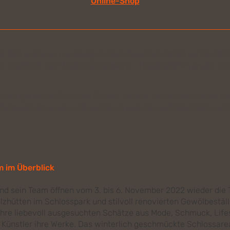
Online-Shop
uf den unebenen Laufweg im Park (Hackschnitzel) barrierefrei
er empfiehlt sich festes Schuhwerk. Hunde dürfen an der Le
ekonzept schließlich zum Einsatz kommt, können wir heute no
heitsschutz unserer Besucher, Aussteller und Mitarbeiter se
 im Überblick
d sein Team öffnen vom 3. bis 6. November 2022 wieder die T
olzhütten im Schlosspark und stilvoll renovierten Gewölbeställ
hre liebevoll ausgesuchten Schätze aus Mode, Schmuck, Lifes
 Künstler ihre Werke. Das winterlich geschmückte Schlossar