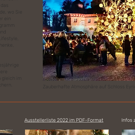
 das
de, wo Sie
r ein
ogramm
und
ifestyle,
henke,
esjährige
tere
 gleich im
chern.
Zauberhafte Atmosphäre auf Schloss Eyr
Ausstellerliste 2022 im PDF-Format
Infos 