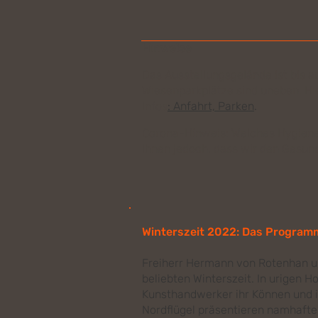
Hinweise
Das Ausstellungsgelände ist bis a
Wiesenparkplätze sind uneben. Hi
Infos
:
Anfahrt, Parken
.
Corona-Hinweis
: Welches Hygien
Ihnen jedoch, dass wir den Gesund
Winterszeit 2022: Das Programm
Freiherr Hermann von Rotenhan un
beliebten Winterszeit.
In urigen H
Kunsthandwerker ihr Können und i
Nordflügel präsentieren namhafte