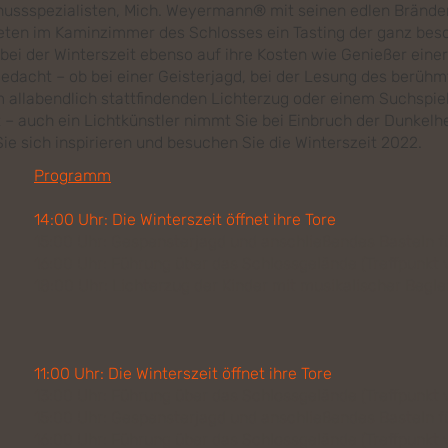
nussspezialisten, Mich. Weyermann® mit seinen edlen Bränden
bieten im Kaminzimmer des Schlosses ein Tasting der ganz bes
bei der Winterszeit ebenso auf ihre Kosten wie Genießer eine
gedacht – ob bei einer Geisterjagd, bei der Lesung des berühm
llabendlich stattfindenden Lichterzug oder einem Suchspiel m
 auch ein Lichtkünstler nimmt Sie bei Einbruch der Dunkelhe
ie sich inspirieren und besuchen Sie die Winterszeit 2022.
Programm
14:00 Uhr: Die Winterszeit öffnet ihre Tore
15:00 Uhr: Gespensterjagd und anschließendes Basteln f
16:00 Uhr: Führung über das Schlossgelände (Treffpunkt 
18:00 Uhr: Lichterzug der Kinder mit musikalischer Begle
11:00 Uhr: Die Winterszeit öffnet ihre Tore
13:00 Uhr: Führung über das Schlossgelände (Treffpunkt 
15:00 Uhr: Gespensterjagd und anschließendes Basteln f
16:00 Uhr: Führung über das Schlossgelände (Treffpunkt 