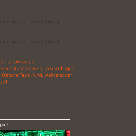
vor dem Schloss)
r Kinder im Gobelinsalon
ür Kinder im Gobelinsalon
gelhörner (vor dem Schloss)
ür Kinder im Gobelinsalon
vor dem Schloss)
elhörner (vor dem Schloss)
itung (Treffpunkt vor dem Schloss)
 Lichtshow an der
ge Kunstausstellung im Nordflügel,
nd Krstana Tasic. Und: Während der
att.
piel