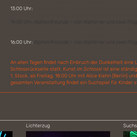
13:00 Uhr: Führung über das Schlossgelände (Treffpunkt 
13:00 Uhr:
Gespensterjagd und anschließendes Basteln fü
14:00 Uhr: Gespensterjagd und anschließendes Basteln f
14:30 Uhr: Alphornfreunde – vier Alphörner und zwei Flü
15:00 Uhr: Gespensterjagd und anschließendes Basteln f
16:00 Uhr: Führung über das Schlossgelände (Treffpunkt 
16:00 Uhr:
Alphornfreunde – vier Alphörner und zwei Flüg
17:00 Uhr: Lichterzug der Kinder mit musikalischer Begle
An allen Tagen findet nach Einbruch der Dunkelheit eine
Schlossrückseite statt.
Kunst im Schloss!
ist eine ständi
1. Stock, ab Freitag, 18:00 Uhr mit Alice Kiehn (Berlin) u
gesamten Veranstaltung findet ein Suchspiel für Kinder st
Lichterzug
Suchs