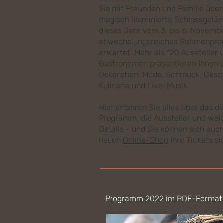
Sie mit Freunden und Familie über
magisch illuminierte Schlossgelän
dieses Jahr vom 3. bis 6. Novembe
abwechslungsreiches Rahmenpr
erwartet: Mehr als 120 Aussteller 
Gastronomen präsentieren Ihnen L
Dekoration, Mode, Schmuck, Gesc
Kulinaria und Live-Musik.
Hier erfahren Sie alles über das di
Programm, die Aussteller und wei
Details - und Sie können sich auch
neuen
Online-Shop
Ihre Tickets si
Programm 2022 im PDF-Format