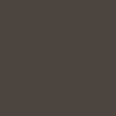
 Stock des Schlosses)
itung (Treffpunkt vor dem Schloss)
tock)
(vor dem Schloss)
vor dem Schloss)
r Kinder im Gobelinsalon
l Maar (Gobelinsalon)
ür Kinder im Gobelinsalon
vor dem Schloss)
 Stock des Schlosses)
itung (Treffpunkt vor dem Schloss)