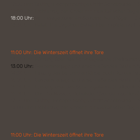
17:00 Uhr: Tasting: Hochprozentiges trifft Schokolade (1.
18:00 Uhr: Lichterzug der Kinder mit musikalischer Begle
18:00 Uhr:
Vernissage
Kunst im Schloss!
(Nordflügel, 1. S
18:30 Uhr: Halali! Die Jagdhornbläser Ebern spielen auf 
11:00 Uhr: Die Winterszeit öffnet ihre Tore
13:00 Uhr: Führung über das Schlossgelände (Treffpunkt 
13:00 Uhr:
Gespensterjagd und anschließendes Basteln fü
14:30 Uhr: Lesung des berühmten Kinderbuch-Autors Pau
16:00 Uhr: Gespensterjagd und anschließendes Basteln f
16:00 Uhr: Führung über das Schlossgelände (Treffpunkt 
16:00 Uhr:
Chor
La Musica
, Eichelsdorf (vor dem Schloss)
17:00 Uhr: Tasting: Hochprozentiges trifft Schokolade (1.
18:00 Uhr: Lichterzug der Kinder mit musikalischer Begle
11:00 Uhr: Die Winterszeit öffnet ihre Tore