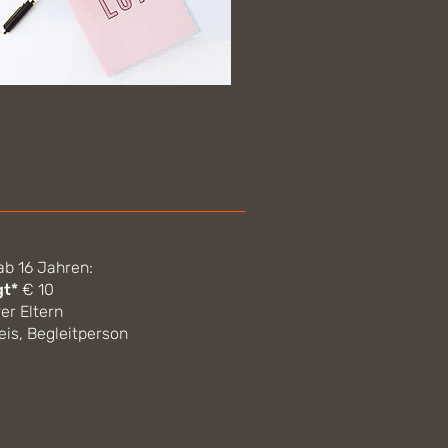
ab 16 Jahren:
gt*
€ 10
rer Eltern
is, Begleitperson