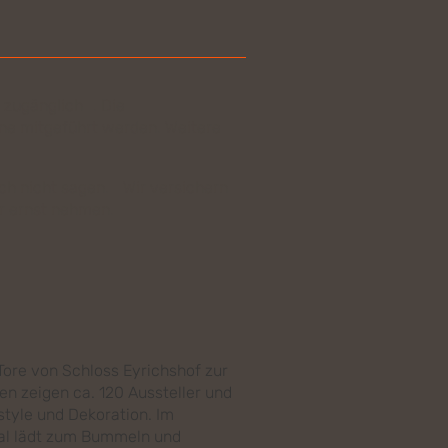
 zugänglich . Die
ine mitgeführt werden.
Weitere
ch nicht sagen. Wir versichern
hr ernst nehmen.
ore von Schloss Eyrichshof zur
en zeigen ca. 120 Aussteller und
tyle und Dekoration. Im
eal lädt zum Bummeln und