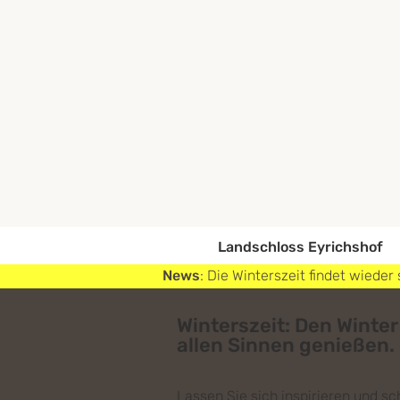
Landschloss Eyrichshof
News
: Die Winterszeit findet wiede
Winterszeit: Den Winter
allen Sinnen genießen.
Lassen Sie sich inspirieren und s