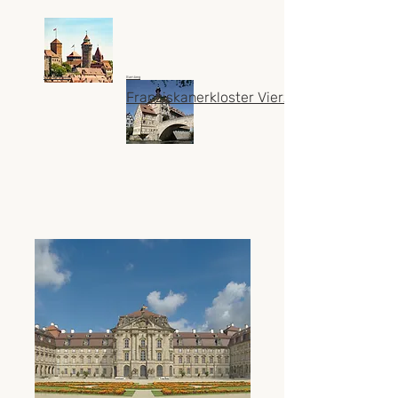
Die Burgenstrasse
Bamberg
Franziskanerkloster Vierzehnheiligen